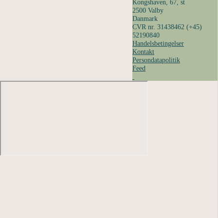
Kongshaven, 67, st
2500 Valby
Danmark
CVR nr. 31438462
(+45)
52190840
Handelsbetingelser
Kontakt
Persondatapolitik
Feed