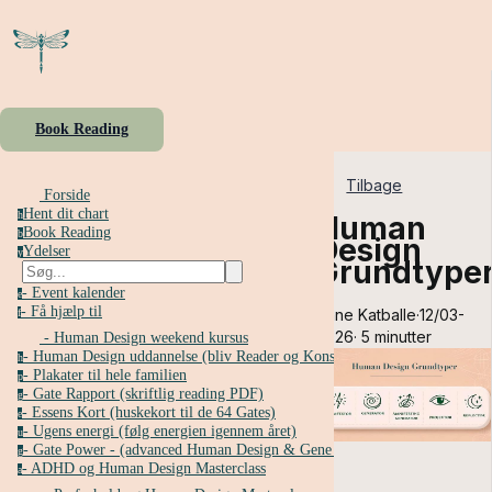
Book Reading
Tilbage
Forside
Hent dit chart
h
Human
Book Reading
b
Design
Ydelser
y
Grundtype
- Event kalender
e
- Få hjælp til
Anne Katballe
·
12/03-
f
2026
·
5 minutter
- Human Design weekend kursus
- Human Design uddannelse (bliv Reader og Konsulent)
h
- Plakater til hele familien
p
- Gate Rapport (skriftlig reading PDF)
g
- Essens Kort (huskekort til de 64 Gates)
e
- Ugens energi (følg energien igennem året)
u
- Gate Power - (advanced Human Design & Gene Key kursus)
g
- ADHD og Human Design Masterclass
a