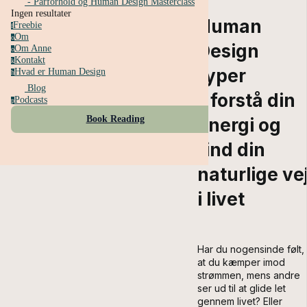
- Parforhold og Human Design Masterclass
Ingen resultater
Human
Freebie
f
Om
o
Design
Om Anne
o
Kontakt
k
typer
Hvad er Human Design
h
Blog
– forstå din
Podcasts
p
Book Reading
energi og
find din
naturlige ve
i livet
Har du nogensinde følt,
at du kæmper imod
strømmen, mens andre
ser ud til at glide let
gennem livet? Eller