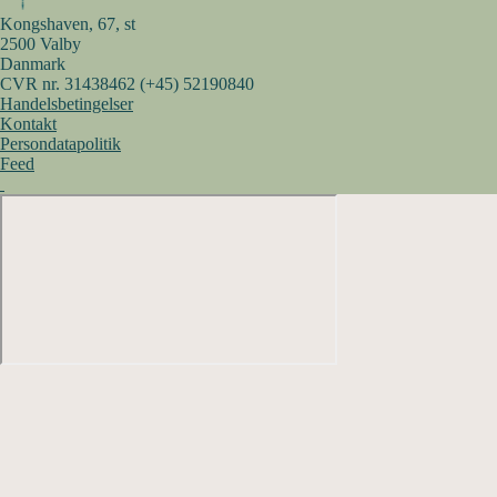
Kongshaven, 67, st
2500 Valby
Danmark
CVR nr. 31438462
(+45) 52190840
Handelsbetingelser
Kontakt
Persondatapolitik
Feed