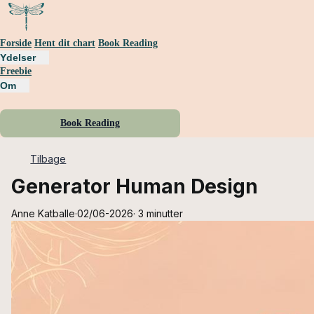
Forside
Hent dit chart
Book Reading
Ydelser
Freebie
Om
Book Reading
Tilbage
Generator Human Design
Anne Katballe
·
02/06-2026
·
3 minutter