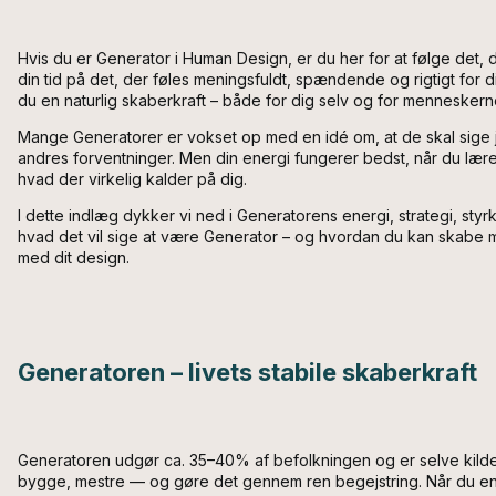
Hvis du er Generator i Human Design, er du her for at følge det, 
din tid på det, der føles meningsfuldt, spændende og rigtigt for di
du en naturlig skaberkraft – både for dig selv og for menneskern
Mange Generatorer er vokset op med en idé om, at de skal sige ja 
andres forventninger. Men din energi fungerer bedst, når du lærer
hvad der virkelig kalder på dig.
I dette indlæg dykker vi ned i Generatorens energi, strategi, styr
hvad det vil sige at være Generator – og hvordan du kan skabe me
med dit design.
Generatoren – livets stabile skaberkraft
Generatoren udgør ca. 35–40% af befolkningen og er selve kilden ti
bygge, mestre — og gøre det gennem ren begejstring. Når du enga