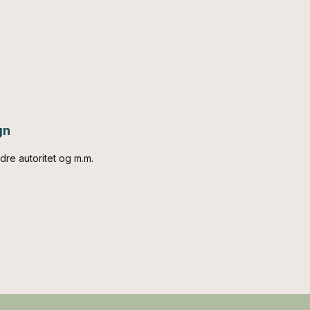
gn
re autoritet og m.m.