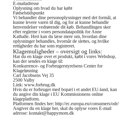
E-mailadresse
Oplysning om hvad du har købt
Fødselstidspunkt
Vi behandler dine personoplysninger med det formål, at
kunne levere varen til dig, og for at kunne behandle
henvendelser vedrørende dit køb. Behandlingen sker
efter reglerne i vores persondatapolitik for Anne
Katballe. Heri kan du læse mere om, hvordan dine
oplysninger behandles, hvornår de slettes, og hvilke
rettigheder du har som registreret.
Klagemuligheder – oversigt og links:
Har du en klage over et produkt, købt i vores Webshop,
kan der sendes en klage til:
Konkurrence- og Forbrugerstyrelsens Center for
Klageløsning
Carl Jacobsens Vej 35
2500 Valby
Link: www.forbrug.dk
Hvis du er forbruger med bopæl i et andet EU-land, kan
du angive din klage i EU Kommissionens online
klageplatform.
Platformen findes her: http://ec.europa.eu/consumers/odr/
Angiver du en klage her, skal du oplyse vores E-mail
adresse: kontakt@happymom.dk