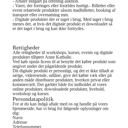
- Aftaler indgået på offentlig auktion.
- Varer, der forringes eller forældes hurtigt.- Billetter eller
event relaterede produkter såsom madbilletter, booking af
transport eller overnatning mm.
- Digitale produkter der er taget i brug. Med taget i brug
menes der, at hvis det digitale produkt er downloadet så
er det taget i brug og kan ikke fortrydes.
Rettigheder
Alle rettigheder til workshops, kurser, events og digitale
produkter tilhører Anne Katballe.
Ved køb opnås licens til at benytte det købte produkt som
angivet under det pågældende produkt.
Dit digitale produkt er personligt, og det er ikke tilladt at
sælge, videresende, udlåne, give det købte væk eller på
anden måde distribuere produktet, hverken privat eller
kommercielt. Det gælder både for indholdet af vores
online produkter, downloadede produkter, livehold,
workshop og kurser.
Persondatapolitik
For at du kan indgå aftale med os og handle på vores
hjemmeside, har vi brug for følgende oplysninger om
dig:
Navn
Adresse
Telefonnummer