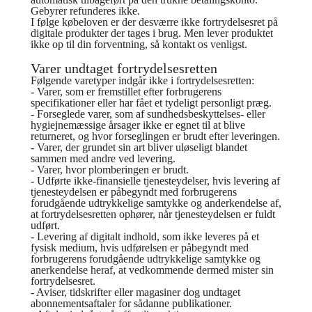
Gebyrer refunderes ikke.
I følge købeloven er der desværre ikke fortrydelsesret på
digitale produkter der tages i brug. Men lever produktet
ikke op til din forventning, så kontakt os venligst.
Varer undtaget fortrydelsesretten
Følgende varetyper indgår ikke i fortrydelsesretten:
- Varer, som er fremstillet efter forbrugerens
specifikationer eller har fået et tydeligt personligt præg.
- Forseglede varer, som af sundhedsbeskyttelses- eller
hygiejnemæssige årsager ikke er egnet til at blive
returneret, og hvor forseglingen er brudt efter leveringen.
- Varer, der grundet sin art bliver uløseligt blandet
sammen med andre ved levering.
- Varer, hvor plomberingen er brudt.
- Udførte ikke-finansielle tjenesteydelser, hvis levering af
tjenesteydelsen er påbegyndt med forbrugerens
forudgående udtrykkelige samtykke og anderkendelse af,
at fortrydelsesretten ophører, når tjenesteydelsen er fuldt
udført.
- Levering af digitalt indhold, som ikke leveres på et
fysisk medium, hvis udførelsen er påbegyndt med
forbrugerens forudgående udtrykkelige samtykke og
anerkendelse heraf, at vedkommende dermed mister sin
fortrydelsesret.
- Aviser, tidskrifter eller magasiner dog undtaget
abonnementsaftaler for sådanne publikationer.