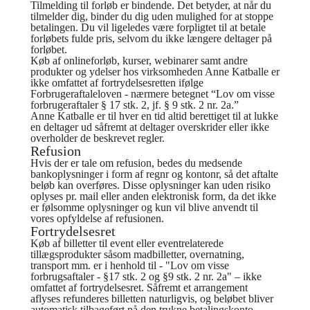
Tilmelding til forløb er bindende. Det betyder, at når du
tilmelder dig, binder du dig uden mulighed for at stoppe
betalingen. Du vil ligeledes være forpligtet til at betale
forløbets fulde pris, selvom du ikke længere deltager på
forløbet.
Køb af onlineforløb, kurser, webinarer samt andre
produkter og ydelser hos virksomheden Anne Katballe er
ikke omfattet af fortrydelsesretten ifølge
Forbrugeraftaleloven - nærmere betegnet “Lov om visse
forbrugeraftaler § 17 stk. 2, jf. § 9 stk. 2 nr. 2a.”
Anne Katballe er til hver en tid altid berettiget til at lukke
en deltager ud såfremt at deltager overskrider eller ikke
overholder de beskrevet regler.
Refusion
Hvis der er tale om refusion, bedes du medsende
bankoplysninger i form af regnr og kontonr, så det aftalte
beløb kan overføres. Disse oplysninger kan uden risiko
oplyses pr. mail eller anden elektronisk form, da det ikke
er følsomme oplysninger og kun vil blive anvendt til
vores opfyldelse af refusionen.
Fortrydelsesret
Køb af billetter til event eller eventrelaterede
tillægsprodukter såsom madbilletter, overnatning,
transport mm. er i henhold til - "Lov om visse
forbrugsaftaler - §17 stk. 2 og §9 stk. 2 nr. 2a" – ikke
omfattet af fortrydelsesret. Såfremt et arrangement
aflyses refunderes billetten naturligvis, og beløbet bliver
automatisk tilbageført på den trukne betalingskonto.